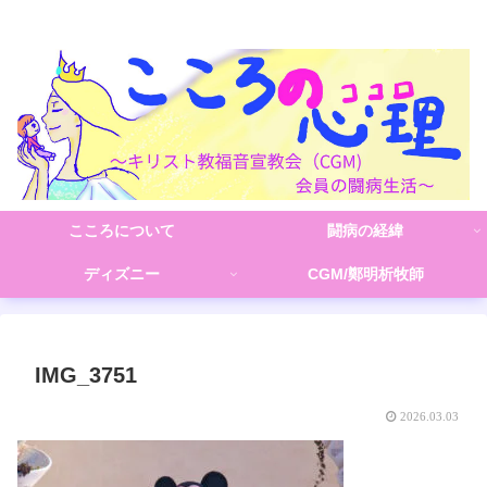
こころの心理(こころ)
こころについて
闘病の経緯
ディズニー
CGM/鄭明析牧師
IMG_3751
2026.03.03