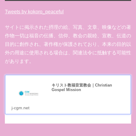
Tweets by kokoro_peaceful
サイトに掲示された摂理の絵、写真、文章、映像などの著
作物一切は福音の伝播、信仰、教会の親睦、宣教、伝道の
目的に創作され、著作権が保護されており、本来の目的以
外の用途に使用される場合は、関連法令に抵触する可能性
があります。
キリスト教福音宣教会｜Christian
Gospel Mission
j-cgm.net