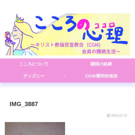
こころの心理(こころ)
こころについて
闘病の経緯
ディズニー
CGM/鄭明析牧師
IMG_3887
2026.02.19