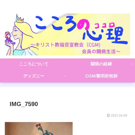
こころの心理(こころ)
こころについて
闘病の経緯
ディズニー
CGM/鄭明析牧師
IMG_7590
2025.04.09