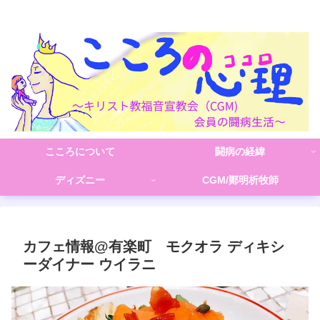
こころの心理(こころ)
こころについて
闘病の経緯
ディズニー
CGM/鄭明析牧師
カフェ情報@有楽町 モクオラ ディキシ
ーダイナー ウイラニ