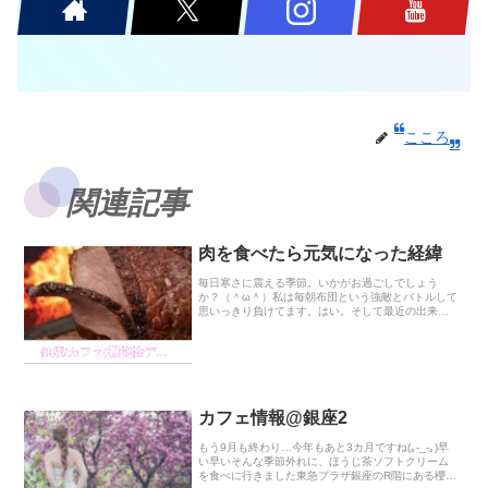
こころ
関連記事
肉を食べたら元気になった経緯
毎日寒さに震える季節。いかがお過ごしでしょう
か？（＾ω＾）私は毎朝布団という強敵とバトルして
思いっきり負けてます。はい。そして最近の出来事
として抜かせない話。繁忙期の時の疲れというかも
はや後遺症が消えず、年始に実家に帰ってゆっくり
健康/カフェ(機能性ディスペプシア)の経緯
したら漸く...
カフェ情報@銀座2
もう9月も終わり…今年もあと3カ月ですね(｡-_-｡)早
い早いそんな季節外れに、ほうじ茶ソフトクリーム
を食べに行きました東急プラザ銀座のR階にある櫻ノ