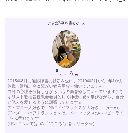
この記事を書いた人
こころ
2015年8月に適応障害の診断を受け、2019年2月から1年1か月
休職し退職。今は障がい者雇用枠で働いています⭐︎
自分の心理を分析しながら、心の傷を癒していっています(^^)
キリスト教福音宣教会会員として神様の愛を学びながら、自分
と他人を愛せるように頑張っています☆
ディズニー大好きで、特にベイマックスが大好き！（●ー●）
ディズニーのアトラクションは、ベイマックスのハッピーライ
ドが1番好きです！
(詳細については↑の「”こころ”」をクリック☆)