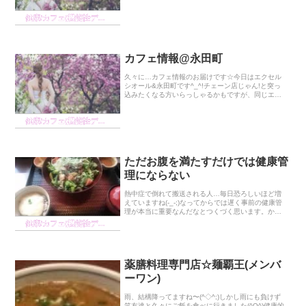
茶屋テレビでも紹介されたらしいですね!知らなかっ
たけど(笑)、噂のほうじ茶ソフトクリームを...
健康/カフェ(機能性ディスペプシア)の経緯
カフェ情報@永田町
久々に…カフェ情報のお届けです☆今日はエクセル
シオール&永田町です^_^!チェーン店じゃん!と突っ
込みたくなる方いらっしゃるかもですが、同じエク
セルシオールでも位置によって店内の雰囲気が全然
違うのですっ!ということを永田町のに入ってみて感
健康/カフェ(機能性ディスペプシア)の経緯
じ...
ただお腹を満たすだけでは健康管
理にならない
熱中症で倒れて搬送される人…毎日恐ろしいほど増
えていますね(-_-;)なってからでは遅く事前の健康管
理が本当に重要なんだなとつくづく思います。かく
いうKokoroも、第2段階レベルの熱中症にかかりし
健康/カフェ(機能性ディスペプシア)の経緯
ばらくフラフラしながら生きていました。眩暈...
薬膳料理専門店☆麺覇王(メンバ
ーワン)
雨、結構降ってますね〜(^◇^;)しかし雨にも負けず
笑友達と久々にご飯を食べに行きました(^O^)健康的