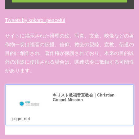
Tweets by kokoro_peaceful
サイトに掲示された摂理の絵、写真、文章、映像などの著
作物一切は福音の伝播、信仰、教会の親睦、宣教、伝道の
目的に創作され、著作権が保護されており、本来の目的以
外の用途に使用される場合は、関連法令に抵触する可能性
があります。
キリスト教福音宣教会｜Christian
Gospel Mission
j-cgm.net