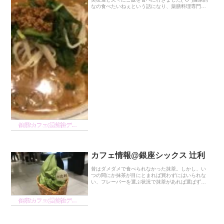
なの食べたいねぇという話になり、薬膳料理専門店
に行きました！その名も『麺覇王(メンバーワン)』！
薬膳入りのラーメンや担々麺、カレー等が食...
健康/カフェ(機能性ディスペプシア)の経緯
カフェ情報@銀座シックス 辻利
昔はダメダメで食べられなかった抹茶。しかし、い
つの間にか抹茶が目にとまれば買わずにはいられな
い、フレーバーを選ぶ状況で抹茶があれば選ばずに
はいられない、そのくらい抹茶大好き人間に変化し
たKokoroです。今回は抹茶好き必見！！！な抹茶の
健康/カフェ(機能性ディスペプシア)の経緯
専門...