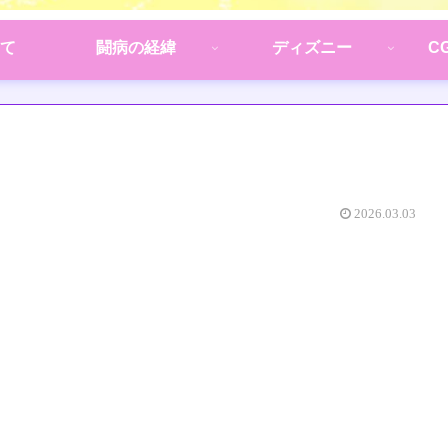
て
闘病の経緯
ディズニー
C
2026.03.03