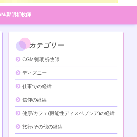
GM/鄭明析牧師
カテゴリー
CGM/鄭明析牧師
ディズニー
仕事での経緯
信仰の経緯
健康/カフェ(機能性ディスペプシア)の経緯
旅行/その他の経緯