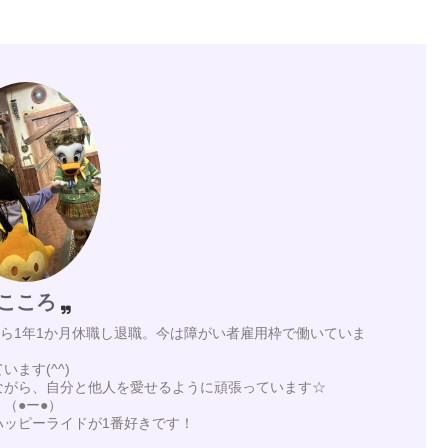
こころ
月から1年1か月休職し退職。今は障がい者雇用枠で働いていま
ます(^^)
ながら、自分と他人を愛せるように頑張っています☆
（●ー●）
ハッピーライドが1番好きです！