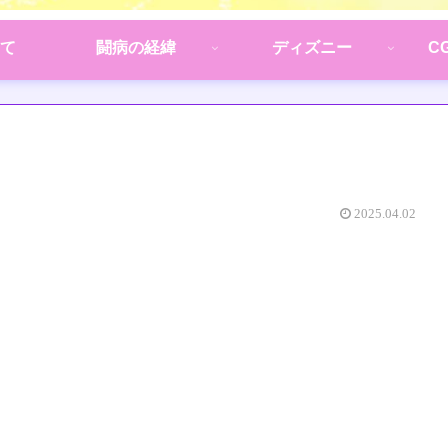
て
闘病の経緯
ディズニー
C
2025.04.02