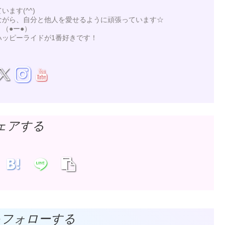
ます(^^)
ながら、自分と他人を愛せるように頑張っています☆
（●ー●）
ハッピーライドが1番好きです！
ェアする
をフォローする