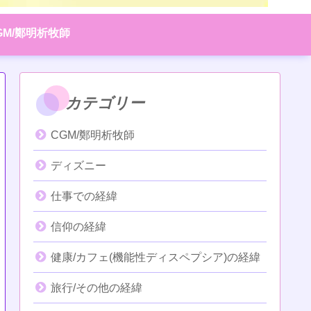
GM/鄭明析牧師
カテゴリー
CGM/鄭明析牧師
ディズニー
仕事での経緯
信仰の経緯
健康/カフェ(機能性ディスペプシア)の経緯
旅行/その他の経緯