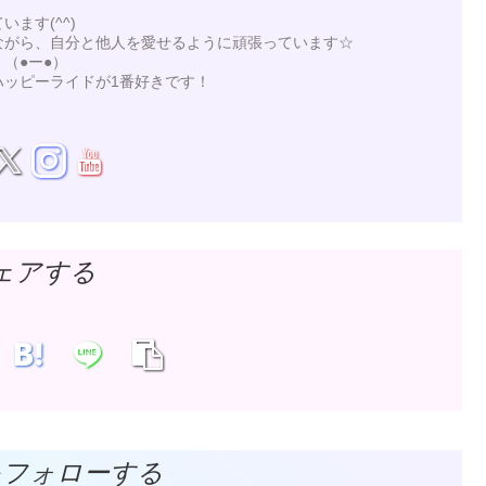
ます(^^)
ながら、自分と他人を愛せるように頑張っています☆
（●ー●）
ハッピーライドが1番好きです！
ェアする
をフォローする