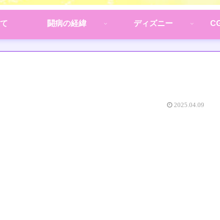
て
闘病の経緯
ディズニー
C
2025.04.09