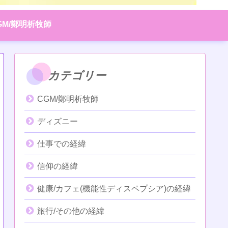
GM/鄭明析牧師
カテゴリー
CGM/鄭明析牧師
ディズニー
仕事での経緯
信仰の経緯
健康/カフェ(機能性ディスペプシア)の経緯
旅行/その他の経緯