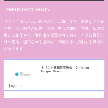
Tweets by kokoro_peaceful
サイトに掲示された摂理の絵、写真、文章、映像などの著
作物一切は福音の伝播、信仰、教会の親睦、宣教、伝道の
目的に創作され、著作権が保護されており、本来の目的以
外の用途に使用される場合は、関連法令に抵触する可能性
があります。
キリスト教福音宣教会｜Christian
Gospel Mission
j-cgm.net