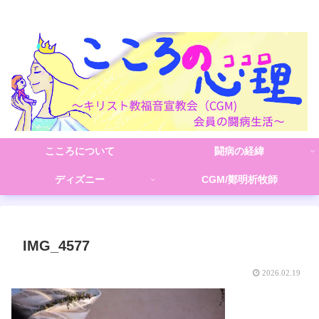
こころの心理(こころ)
こころについて
闘病の経緯
ディズニー
CGM/鄭明析牧師
IMG_4577
2026.02.19