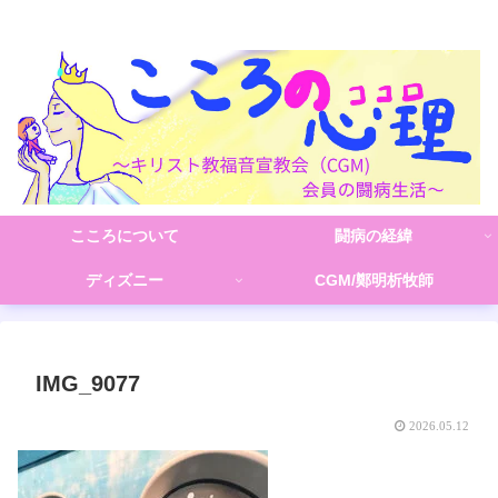
こころの心理(こころ)
こころについて
闘病の経緯
ディズニー
CGM/鄭明析牧師
IMG_9077
2026.05.12