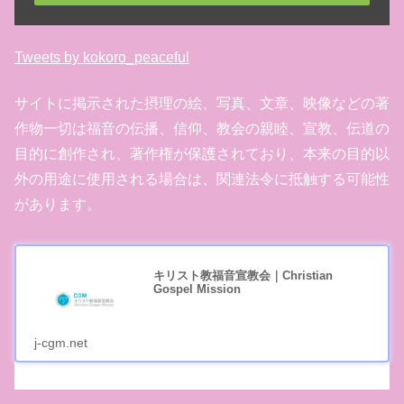
Tweets by kokoro_peaceful
サイトに掲示された摂理の絵、写真、文章、映像などの著
作物一切は福音の伝播、信仰、教会の親睦、宣教、伝道の
目的に創作され、著作権が保護されており、本来の目的以
外の用途に使用される場合は、関連法令に抵触する可能性
があります。
キリスト教福音宣教会｜Christian
Gospel Mission
j-cgm.net