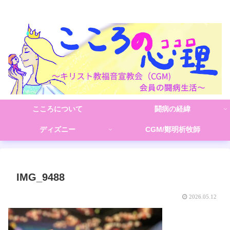
こころの心理(こころ)
こころについて
闘病の経緯
ディズニー
CGM/鄭明析牧師
IMG_9488
2026.05.12