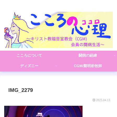
こころの心理(こころ)
こころについて
闘病の経緯
ディズニー
CGM/鄭明析牧師
IMG_2279
2025.04.13