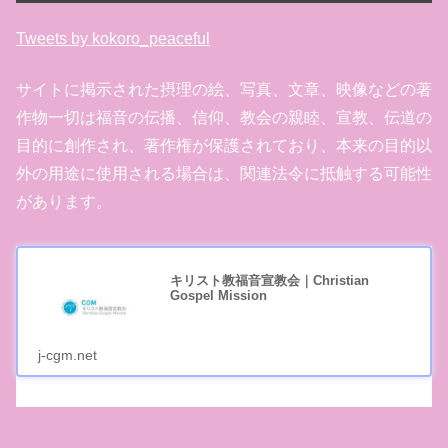
Tweets by kokoro_peaceful
サイトに掲示された摂理の絵、写真、文章、映像などの著
作物一切は福音の伝播、信仰、教会の親睦、宣教、伝道の
目的に創作され、著作権が保護されており、本来の目的以
外の用途に使用される場合は、関連法令に抵触する可能性
があります。
キリスト教福音宣教会｜Christian
Gospel Mission
j-cgm.net