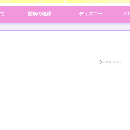
て
闘病の経緯
ディズニー
C
2026.02.19