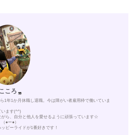
こころ
月から1年1か月休職し退職。今は障がい者雇用枠で働いていま
ます(^^)
ながら、自分と他人を愛せるように頑張っています☆
（●ー●）
ハッピーライドが1番好きです！