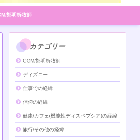
GM/鄭明析牧師
カテゴリー
CGM/鄭明析牧師
ディズニー
仕事での経緯
信仰の経緯
健康/カフェ(機能性ディスペプシア)の経緯
旅行/その他の経緯