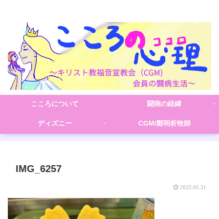
こころの心理(こころ)
こころについて
闘病の経緯
ディズニー
CGM/鄭明析牧師
IMG_6257
2025.05.31