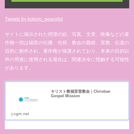
Tweets by kokoro_peaceful
サイトに掲示された摂理の絵、写真、文章、映像などの著
作物一切は福音の伝播、信仰、教会の親睦、宣教、伝道の
目的に創作され、著作権が保護されており、本来の目的以
外の用途に使用される場合は、関連法令に抵触する可能性
があります。
キリスト教福音宣教会｜Christian
Gospel Mission
j-cgm.net