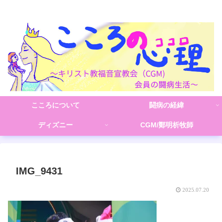
こころの心理(こころ)
こころについて
闘病の経緯
ディズニー
CGM/鄭明析牧師
IMG_9431
2025.07.20