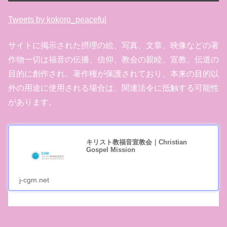
Tweets by kokoro_peaceful
サイトに掲示された摂理の絵、写真、文章、映像などの著
作物一切は福音の伝播、信仰、教会の親睦、宣教、伝道の
目的に創作され、著作権が保護されており、本来の目的以
外の用途に使用される場合は、関連法令に抵触する可能性
があります。
キリスト教福音宣教会｜Christian
Gospel Mission
j-cgm.net