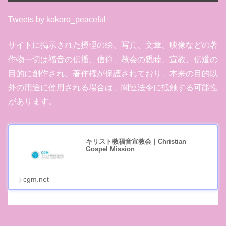
Tweets by kokoro_peaceful
サイトに掲示された摂理の絵、写真、文章、映像などの著
作物一切は福音の伝播、信仰、教会の親睦、宣教、伝道の
目的に創作され、著作権が保護されており、本来の目的以
外の用途に使用される場合は、関連法令に抵触する可能性
があります。
キリスト教福音宣教会｜Christian
Gospel Mission
j-cgm.net