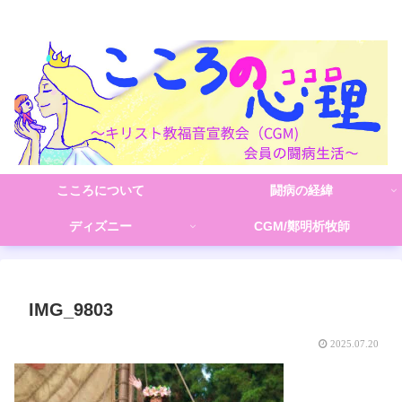
こころの心理(こころ)
こころについて
闘病の経緯
ディズニー
CGM/鄭明析牧師
IMG_9803
2025.07.20