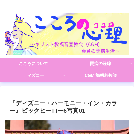
こころの心理(こころ)
こころについて
闘病の経緯
ディズニー
CGM/鄭明析牧師
『ディズニー・ハーモニー・イン・カラ
ー』ビックヒーロー6写真01