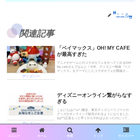
こころ
関連記事
「ベイマックス」OH! MY CAFE
が最高すぎた
アニメやゲームとのコラボカフェをやってくれるOH!
My cafeさんでなんと！今年、ディズニー映画『ベイ
マックス』をテーマにしたコラボカフェが開催され
ました！2024年10月23日で10周年を迎えるにあた
ディズニー
って推しの供給がすごすぎてオタク震...
ディズニーオンライン繋がらなす
ぎる
こんにちは( ^ω^ )最近、東京ディズニーリゾートの
グッズがオンラインで販売されるようになりました
ね(^^)正直もっと早くからやればよかったのにって思
いましたが(^◇^;)どうして今までやらなかったんだ
ディズニー
ろう(^^;;まぁ色々事情があっての...
メニュー
ホーム
検索
トップ
サイドバー