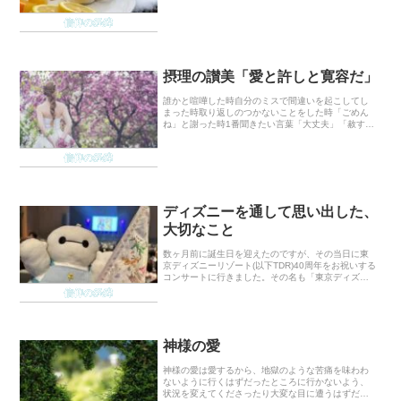
院行って薬をもらっても治らず。鼻詰まりであんな
に鼻が痛くなったのは初めてでした。頭 ...
信仰の経緯
摂理の讃美「愛と許しと寛容だ」
誰かと喧嘩した時自分のミスで間違いを起こしてし
まった時取り返しのつかないことをした時「ごめん
ね」と謝った時1番聞きたい言葉「大丈夫」「赦す」
赦してもらえることが、1番嬉しいのではないでしょ
うか。鄭明析先生が作詞作曲された讃美「愛と許し
信仰の経緯
と寛容...
ディズニーを通して思い出した、
大切なこと
数ヶ月前に誕生日を迎えたのですが、その当日に東
京ディズニーリゾート(以下TDR)40周年をお祝いする
コンサートに行きました。その名も「東京ディズニ
ーリゾート40周年“ドリームゴーラウンド”イン・コン
信仰の経緯
サート」。誕生日当日に東京公演があると聞い...
神様の愛
神様の愛は愛するから、地獄のような苦痛を味わわ
ないように行くはずだったところに行かないよう、
状況を変えてくださったり大変な目に遭うはずだっ