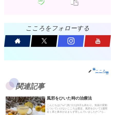
こころをフォローする
こころ
関連記事
風邪をひいた時の治療法
こんにちは( ^ω^ )気づけば6月も終わり。気候の変動
についていけないこころは最近、風邪をひいて1週間
近く席と鼻水が止まらず苦しんでいました(^◇^;)病