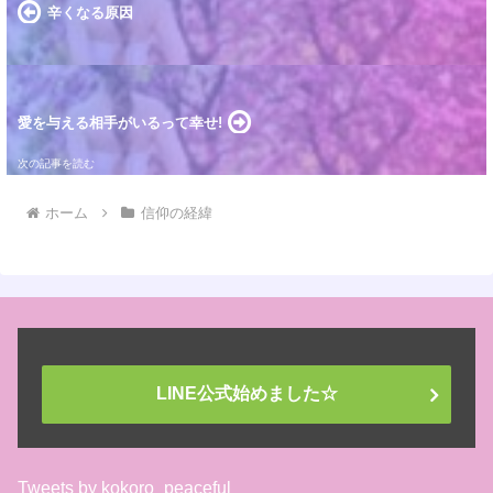
辛くなる原因
愛を与える相手がいるって幸せ!
ホーム
信仰の経緯
LINE公式始めました☆
Tweets by kokoro_peaceful