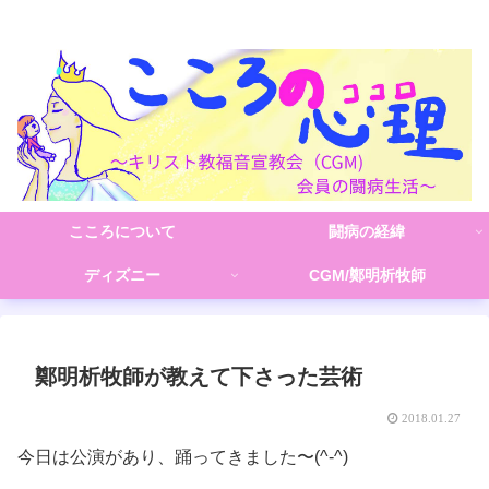
こころの心理(こころ)
こころについて
闘病の経緯
ディズニー
CGM/鄭明析牧師
鄭明析牧師が教えて下さった芸術
2018.01.27
今日は公演があり、踊ってきました〜(^-^)