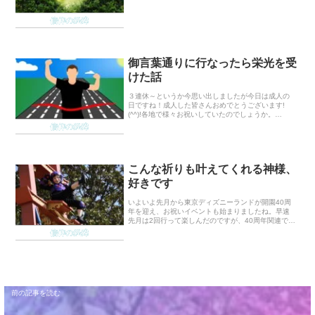
たところで例えばたまたま機械が壊れたとか、人間
には思いもよらない方法で被害を受けないようにし
信仰の経緯
てくださっ...
御言葉通りに行なったら栄光を受
けた話
３連休～というか今思い出しましたが今日は成人の
日ですね！成人した皆さんおめでとうございます!
(^^)!各地で様々お祝いしていたのでしょうか。
Kokoroは今日は、教会の行事に参加して１日を過ご
信仰の経緯
していました☆御言葉を実践し、御言葉通りの御働
き...
こんな祈りも叶えてくれる神様、
好きです
いよいよ先月から東京ディズニーランドが開園40周
年を迎え、お祝いイベントも始まりましたね。早速
先月は2回行って楽しんだのですが、40周年関連でま
だブログに書いてなかったことがありました。タイ
信仰の経緯
トル通り「こんな祈りも叶えてくださる神様最高で
す、...