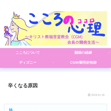
こころの心理(こころ)
こころについて
闘病の経緯
ディズニー
CGM/鄭明析牧師
辛くなる原因
2018.01.26