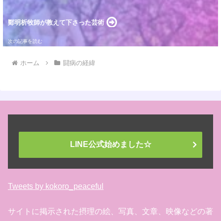
鄭明析牧師が教えて下さった芸術
ホーム
闘病の経緯
LINE公式始めました☆
Tweets by kokoro_peaceful
サイトに掲示された摂理の絵、写真、文章、映像などの著