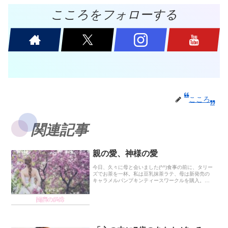
こころをフォローする
こころ
関連記事
親の愛、神様の愛
今日、久々に母と会いました(^^)食事の前に、タリー
ズでお茶を一杯。私は豆乳抹茶ラテ、母は新発売の
キャラメルパンプキンティースワークルを購入。実
家を離れ一人暮らしを始めると、親がこんなに愛し
てくれてたんだ守ってくれてたんだとようやく、少
闘病の経緯
しだ...