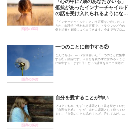
「心の中に7歳のあなたがいる」
抵抗があったインナーチャイルド
の話を受け入れられるようになっ
た話(前編)
「インナーチャイルド」という言葉をご存じでしょ
うか。心理学で使われる言葉で、トラウマなど心の
闘病の経緯
傷を治療する際によく出てきます。今まで当ブログ
で書いた記事を振り返ったら、まさかのインナーチ
ャイルドについて書いたことがなかったっぽいの
で、今回書い...
一つのことに集中する②
こんにちは(/・ω・)/前回書いた「一つのことに集中
する①」続編です。＜自分を責めずに誉める＞こと
に集中する！まず3日！という計画を立てて実際にや
ってみたのですがめっちゃいい。ええですよ。いや
これは本当におすすめです。何がいいかって、＜自
分...
闘病の経緯
自分を愛することが怖い
ブログでも本でもずっと課題として書き続けていた
「自己肯定感」ですが、未だに課題として残ってい
ます。「自分のことを認めてあげ、許してあげ、信
じてあげ、愛してあげられるようになれば、連動し
て起こっている問題も解決する」ということは頭で
闘病の経緯
は分かって...