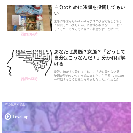
自分のために時間を投資してもい
い
去年の年末からTwitterやらブログやらでちょこちょ
こ発信していましたが、疲労感が取れない！！とい
うことで、心身ともにきつい状態がずっと続いてい
ました。心が休まらなくて、体も怠くて、ずっと苦
闘病の経緯
しい思いをしていました。ある日「もう無理だ！」
と...
あなたは男脳？女脳？「どうして
自分はこうなんだ！」分かれば解
ける
最近、姉が本を貸してくれて、『話を聞かない男、
地図が読めない女』を読みました。引用元：Amazon
闘病の経緯
一時期すっごく話題になりましたよね。今更ながら
読んでみたら、めちゃくちゃ面白かったです。「自
分はどうしてこうなんだ！」がすっきり解けた感
じ。簡...
Level up!