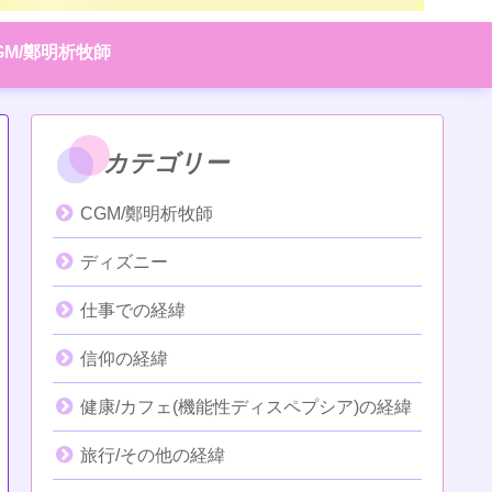
GM/鄭明析牧師
カテゴリー
CGM/鄭明析牧師
ディズニー
仕事での経緯
信仰の経緯
健康/カフェ(機能性ディスペプシア)の経緯
旅行/その他の経緯