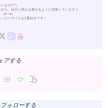
ます(^^)
ながら、自分と他人を愛せるように頑張っています☆
（●ー●）
ハッピーライドが1番好きです！
ェアする
をフォローする