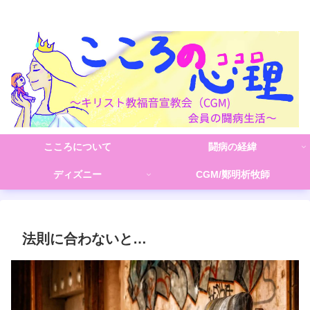
こころの心理(こころ)
こころについて
闘病の経緯
ディズニー
CGM/鄭明析牧師
法則に合わないと…