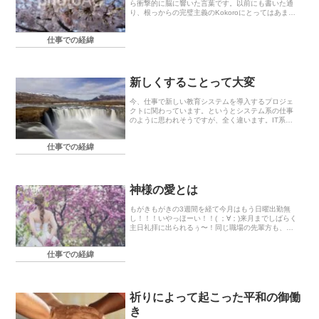
ら衝撃的に脳に響いた言葉です。以前にも書いた通
り、根っからの完璧主義のKokoroにとってはあまり
にも大きな気づきでした。完璧主義の人って、人に
頼らない人が多いのではないかと思います。(あく
仕事での経緯
ま...
新しくすることって大変
今、仕事で新しい教育システムを導入するプロジェ
クトに関わっています。というとシステム系の仕事
のように思われそうですが、全く違います。IT系で
はない会社の普通の事務職ですが、私の部署で対応
しているという謎の現象が起きています。ベンダー
仕事での経緯
の方で操...
神様の愛とは
もがきもがきの3週間を経て今月はもう日曜出勤無
し！！！いやっほーい！！( ；∀；)来月までしばらく
主日礼拝に出られるぅ〜！同じ職場の先輩方も、ほ
っとしたね〜嬉しいね〜と話していました。今から
主日礼拝が楽しみで楽しみで仕方がないです(；
仕事での経緯
ω；)...
祈りによって起こった平和の御働
き