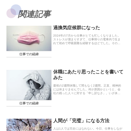
関連記事
過換気症候群になった
2024年の7月から仕事がとても忙しくなりました。
ストレスが溜まりすぎて、仕事帰りの電車内で生ま
れて初めて呼吸困難を経験するほどでした。その後
も息づらさや動悸が続いたため呼吸器内科に行って
みたら、「過換気症候群ですね」とのこと(-_-;)前...
仕事での経緯
休職にあたり思ったことを書いて
みた
最初の2週間休職して間もなく2週間。正直、精神的
には休まりませんでした。何が原因かというと、会
社の残った人々に対する「申し訳なさ」。いざ休職
というチケットが目の前に現れても「一度休んだら
二度と戻れない気がする」「私が休んでいなくなっ
仕事での経緯
た分、こ...
人間が「完璧」になる方法
人は1人では完全にはなれない。今日、仕事をしなが