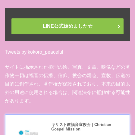
LINE公式始めました☆
Tweets by kokoro_peaceful
サイトに掲示された摂理の絵、写真、文章、映像などの著
作物一切は福音の伝播、信仰、教会の親睦、宣教、伝道の
目的に創作され、著作権が保護されており、本来の目的以
外の用途に使用される場合は、関連法令に抵触する可能性
があります。
キリスト教福音宣教会｜Christian
Gospel Mission