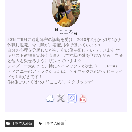
こころ
2015年8月に適応障害の診断を受け、2019年2月から1年1か月
休職し退職。今は障がい者雇用枠で働いています⭐︎
自分の心理を分析しながら、心の傷を癒していっています(^^)
キリスト教福音宣教会会員として神様の愛を学びながら、自分
と他人を愛せるように頑張っています☆
ディズニー大好きで、特にベイマックスが大好き！（●ー●）
ディズニーのアトラクションは、ベイマックスのハッピーライ
ドが1番好きです！
(詳細については↑の「”こころ”」をクリック☆)
仕事での経緯
仕事での経緯