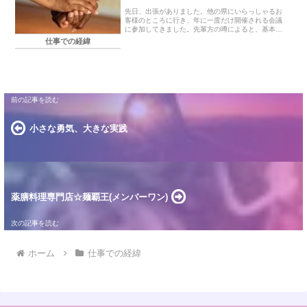
先日、出張がありました。他の県にいらっしゃるお
客様のところに行き、年に一度だけ開催される会議
に参加してきました。先輩方の噂によると、基本的
に穏やかだけどたまにとても厳しくバシバシ指摘し
仕事での経緯
てくる人もいて「結構緊張するよ」「殺伐としてい
るかも」「...
小さな勇気、大きな実践
薬膳料理専門店☆麺覇王(メンバーワン)
ホーム
仕事での経緯