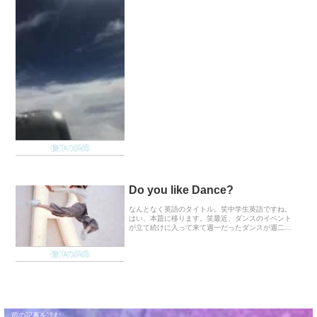
信仰の経緯
Do you like Dance?
なんとなく英語のタイトル。笑中学生英語ですね。
はい、本題に移ります。笑最近、ダンスのイベント
が立て続けに入って来て週一だったダンスが週二、
三と増えています。要は踊りまくってる。笑舞台に
立つたびに、自分がダンスを続けているのが不思
信仰の経緯
議〜に感じる...