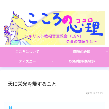
こころの心理(こころ)
こころについて
闘病の経緯
ディズニー
CGM/鄭明析牧師
天に栄光を帰すること
2017.12.23