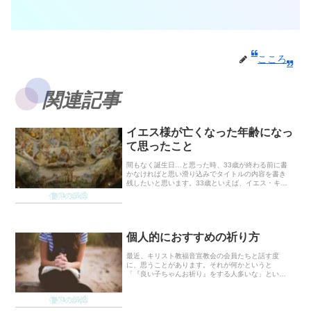
こころ
関連記事
イエス様が亡くなった年齢になっ
て思ったこと
間もなく誕生日…と思った時、33歳が終わる前に書
かなければと思い滑り込みでタイトルの内容を書き
残したいと思います。33歳といえば、イエス・キリ
ストが十字架にかけられて亡くなった年齢です。イ
信仰の経緯
エス様は架空の人物だと思っていた私ですが、鄭明
析（チ...
個人的におすすめの祈り方
最近、キリスト教福音宣教会の会員たちと話す度
に、思うことがあります。それが何かというと
「『良い子ちゃんお祈り』をする人多いな」という
こと。「良い子ちゃんお祈り」は私が勝手に命名し
たのですが、「御言葉で神様が～とおっしゃってい
信仰の経緯
るから、そのよう...