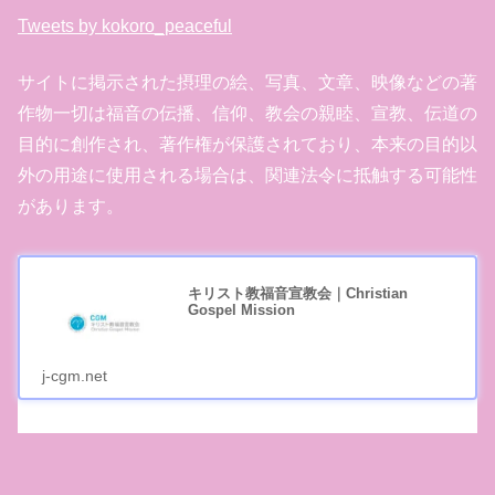
Tweets by kokoro_peaceful
サイトに掲示された摂理の絵、写真、文章、映像などの著
作物一切は福音の伝播、信仰、教会の親睦、宣教、伝道の
目的に創作され、著作権が保護されており、本来の目的以
外の用途に使用される場合は、関連法令に抵触する可能性
があります。
キリスト教福音宣教会｜Christian
Gospel Mission
j-cgm.net