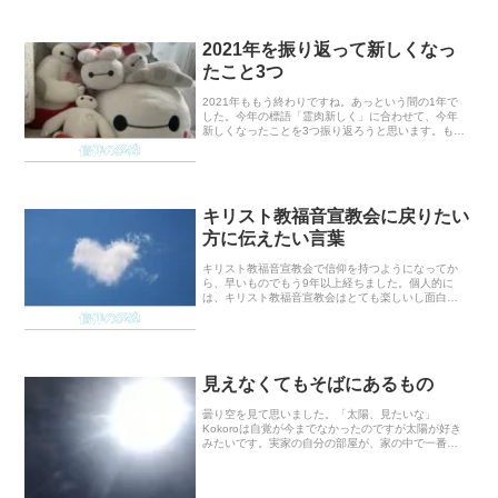
2021年を振り返って新しくなっ
たこと3つ
2021年ももう終わりですね。あっという間の1年で
した。今年の標語「霊肉新しく」に合わせて、今年
新しくなったことを3つ振り返ろうと思います。もち
ろん新しくなったことは3つ以上ありますが、全部書
信仰の経緯
くとものすごい長さになると思うので、自分の中で
大...
キリスト教福音宣教会に戻りたい
方に伝えたい言葉
キリスト教福音宣教会で信仰を持つようになってか
ら、早いものでもう9年以上経ちました。個人的に
は、キリスト教福音宣教会はとても楽しいし面白い
し、友達もたくさんできるし、悩みも解決するし、
信仰の経緯
良いことだらけで本当に好きです。ですが、全員が
全員そう思...
見えなくてもそばにあるもの
曇り空を見て思いました。「太陽、見たいな」
Kokoroは自覚が今までなかったのですが太陽が好き
みたいです。実家の自分の部屋が、家の中で一番陽
当たりが良かったり出かける日は大概晴れていたり
(風は強いので強風女です)なんやかんやで、太陽に愛
着を...