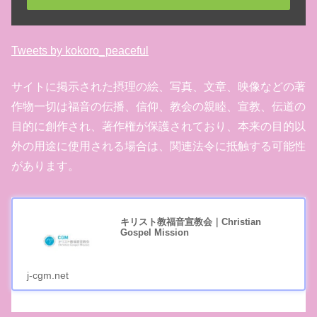
Tweets by kokoro_peaceful
サイトに掲示された摂理の絵、写真、文章、映像などの著
作物一切は福音の伝播、信仰、教会の親睦、宣教、伝道の
目的に創作され、著作権が保護されており、本来の目的以
外の用途に使用される場合は、関連法令に抵触する可能性
があります。
キリスト教福音宣教会｜Christian
Gospel Mission
j-cgm.net