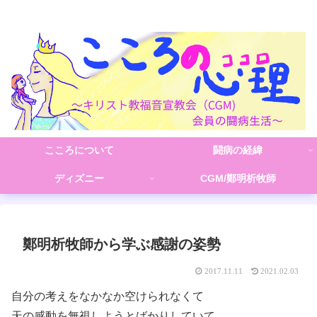
こころの心理(こころ)
こころについて
闘病の経緯
ディズニー
CGM/鄭明析牧師
鄭明析牧師から学ぶ感謝の姿勢
2017.11.11
2021.02.03
自分の考えをなかなか空けられなくて
天の感動を無視しようとばかりしていて