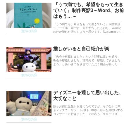
『うつ病でも、希望をもって生き
ていく』制作裏話3～Word、お前
はもう…～
『うつ病でも、希望をもって生きていく』制作裏話
シリーズ第三弾です。前回予告したとおり、Wordと
信仰の経緯
の絆が壊れた話をしようと思います。私はOfficeの
Wordのことが大好きで、Wordさんは親友だと思って
いました。というのも前の会社でよく使っ...
推しがいると自己紹介が楽
「教会を移籍しました」という記事に書いた通り、
教会を移籍しました。移籍先で「移籍してきました
よろ」とあいさつをさせていただく機会があったの
ですが、その時に推しにとても助けられました。そ
もそも人前で話すことが苦手で超緊張して、どうし
信仰の経緯
よう何話そ...
ディズニーを通して思い出した、
大切なこと
数ヶ月前に誕生日を迎えたのですが、その当日に東
京ディズニーリゾート(以下TDR)40周年をお祝いする
コンサートに行きました。その名も「東京ディズニ
ーリゾート40周年“ドリームゴーラウンド”イン・コン
信仰の経緯
サート」。誕生日当日に東京公演があると聞い...