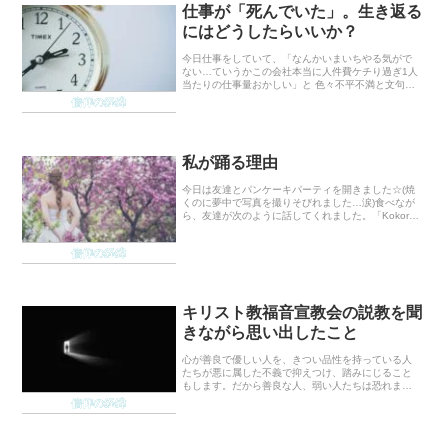
仕事が「死んでいた」。生き返る
にはどうしたらいいか？
今日仕事をしていて、「なんかいまいちやる気がで
ない…ていうかこの会社本当に人件費ケチり過ぎ1人
当たりの仕事量おかしい」と 色々不平不満と文句が
出てきまくりました。ふとどうしてだろうと考えた
信仰の経緯
時、気づいたことがありました。 それが何かという
と「...
私が踊る理由
今日は友達とパンケーキパーティを開きました☆(焼
くのに夢中で写真を撮りそびれました…涙)食べなが
ら、友達が次のように話してくれました。「Kokoro
はダンスしている時、すごくキラキラしてるね」
「本〜当に楽しそうに踊るよね!」正直、自覚が全
信仰の経緯
然...
キリスト教福音宣教会の説教を聞
きながら思い出したこと
心が善良で優しい人を、きつい品性を持っている人
たちが悪に属した不義で抑えつけ、踏みにじること
もします。だから善良な人、弱い人たちは恐れま
す。神様がこのことをご覧になって、時になれば随
信仰の経緯
時天使を遣わして、その代価として本人も味わうよ
うにさせます...