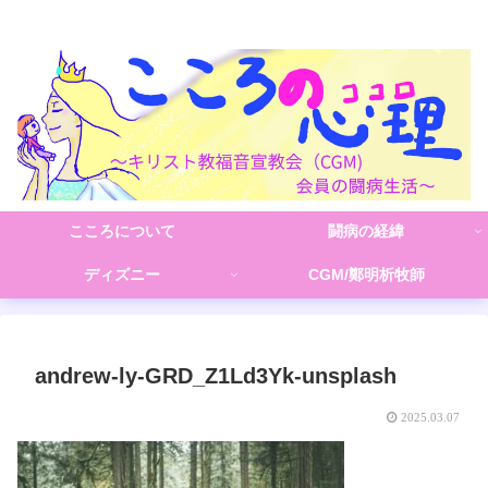
こころの心理(こころ)
こころについて
闘病の経緯
ディズニー
CGM/鄭明析牧師
andrew-ly-GRD_Z1Ld3Yk-unsplash
2025.03.07