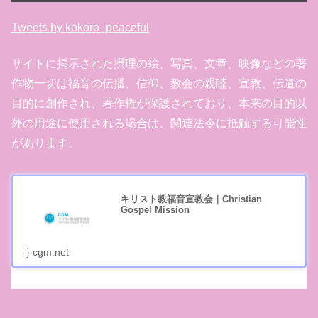
Tweets by kokoro_peaceful
サイトに掲示された摂理の絵、写真、文章、映像などの著
作物一切は福音の伝播、信仰、教会の親睦、宣教、伝道の
目的に創作され、著作権が保護されており、本来の目的以
外の用途に使用される場合は、関連法令に抵触する可能性
があります。
キリスト教福音宣教会｜Christian
Gospel Mission
j-cgm.net