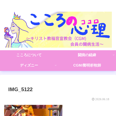
こころの心理(こころ)
こころについて
闘病の経緯
ディズニー
CGM/鄭明析牧師
IMG_5122
2026.06.18