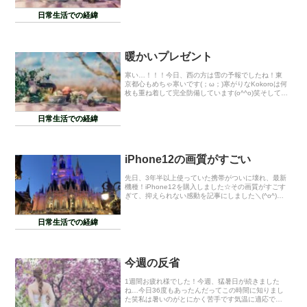
お母さんこれハートになってるよ」母「あぁ、そこ
日常生活での経緯
だけ傷...
暖かいプレゼント
寒い…！！！今日、西の方は雪の予報でしたね！東
京都心もめちゃ寒いです(；ω；)寒がりなKokoroは何
枚も重ね着して完全防備しています(o^^o)笑そしてこ
の寒さに備え、神様が前もって私に防寒グッズを下
さいました(；ω；)なんと、母がふわふ...
日常生活での経緯
iPhone12の画質がすごい
先日、3年半以上使っていた携帯がついに壊れ、最新
機種！iPhone12を購入しました☆その画質がすごす
ぎて、抑えられない感動を記事にしました＼(^o^)／
(笑)本当見てくださいこの画質！またディズニー行っ
たんかーいって声が聞こえてきそうです...
日常生活での経緯
今週の反省
1週間お疲れ様でした！今週、猛暑日が続きました
ね…今日36度もあったんだってこの時間に知りまし
た笑私は暑いのがとにかく苦手です気温に適応でき