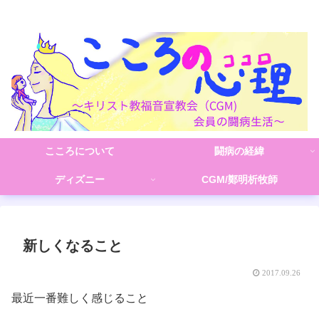
こころの心理(こころ)
こころについて
闘病の経緯
ディズニー
CGM/鄭明析牧師
新しくなること
2017.09.26
最近一番難しく感じること