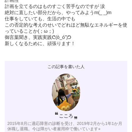
計画性
計画を立てるのはものすごく苦手なのですが 涙
絶対に直したい部分だから、やってみようm(_ _)m
仕事をしていても、生活の中でも
この否定的な考えのせいでどれほど無駄なエネルギーを使
っていることか(；ω；)
御言葉聞き、実践実践ᕦ(ò_óˇ)ᕤ
新しくなるために、頑張ります！
この記事を書いた人
こころ
2015年8月に適応障害の診断を受け、2019年2月から1年1か月
休職し退職。今は障がい者雇用枠で働いています⭐︎