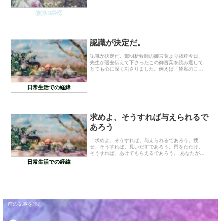
ない体質…今週暑くて暑くてとにかくイライラして
ました鄭明析先生がよく仰る御言葉の一つに自分を
信仰の経緯
作りなさ...
認識が決定だ。
認識が決定だ。鄭明析牧師の御言葉より抜粋今日、
先生が過去伝えて下さったこの御言葉を読み返して
とても心に深く刺さりました。例えば「皆私のこと
を嫌っている」と認識がするとその通りに見えてし
まう。事実とは関係なく。逆に「私は皆から好かれ
日常生活での経緯
ている!」...
求めよ、そうすれば与えられるで
あろう
「求めよ、そうすれば、与えられるであろう。捜
せ、そうすれば、見いだすであろう。門をたたけ、
そうすれば、あけてもらえるであろう。 あなたがた
のうちで、自分の子がパンを求めるのに、石を与え
日常生活での経緯
る者があろうか。 魚を求めるのに、へびを与える者
があろう...