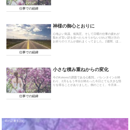
喜ぶようにもさせ、心配になるようにもさせ、不安
になるようにもさせます。方向が違うだけであっ
仕事での経緯
て、＜興奮＞は...
神様の御心とおりに
心地よい気温、低気圧、そして日曜の仕事の疲れが
取れず言い訳を並べたらキリがないけれど明け方の
お祈りのリズムが崩れまくってました。2週間、ほと
んど決めた時間に起きられず、明け方というか最早
朝起きたら30〜40分祈って、出勤の間電車で祈っ
仕事での経緯
て…と...
小さな積み重ねからの変化
今のKokoroの課題である心配性。バレンタインが終
わり、2月ももう半分が終わった今日とても大きな悟
りを得ることがありました。例のごとく、今月末締
め切りの仕事に没頭していたところ結構大きなミス
を見つけてかな〜り焦りました。こういう時、あな
仕事での経緯
た...