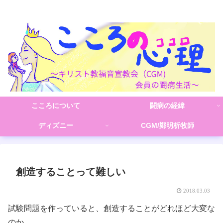
こころの心理(こころ)
こころについて
闘病の経緯
ディズニー
CGM/鄭明析牧師
創造することって難しい
2018.03.03
試験問題を作っていると、創造することがどれほど大変な
のか