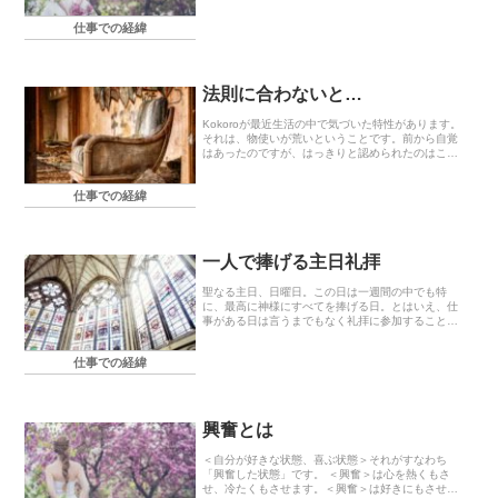
は大丈夫なはず、と信じて今帰り道です(^^;;とりあ
えず無事に終わって良かったぁ〜(´；ω；`)色ん...
仕事での経緯
法則に合わないと…
Kokoroが最近生活の中で気づいた特性があります。
それは、物使いが荒いということです。前から自覚
はあったのですが、はっきりと認められたのはここ
最近です。笑本当に私、物が壊れるのが早いんで
す。2年も経ってないのにもう洗濯機が悲鳴をあげて
仕事での経緯
いる...
一人で捧げる主日礼拝
聖なる主日、日曜日。この日は一週間の中でも特
に、最高に神様にすべてを捧げる日。とはいえ、仕
事がある日は言うまでもなく礼拝に参加することが
できないためいつも仕事が終わった後に、昼間行な
われた主日礼拝の映像を観ながら礼拝を捧げていま
仕事での経緯
す。一人で捧...
興奮とは
＜自分が好きな状態、喜ぶ状態＞それがすなわち
「興奮した状態」です。 ＜興奮＞は心を熱くもさ
せ、冷たくもさせます。＜興奮＞は好きにもさせ、