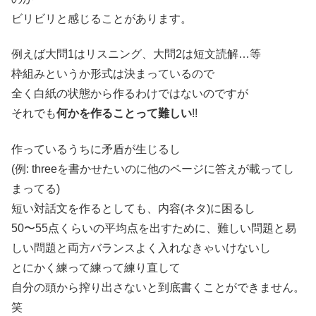
ビリビリと感じることがあります。
例えば大問1はリスニング、大問2は短文読解…等
枠組みというか形式は決まっているので
全く白紙の状態から作るわけではないのですが
それでも
何かを作ることって難しい
!!
作っているうちに矛盾が生じるし
(例: threeを書かせたいのに他のページに答えが載ってし
まってる)
短い対話文を作るとしても、内容(ネタ)に困るし
50〜55点くらいの平均点を出すために、難しい問題と易
しい問題と両方バランスよく入れなきゃいけないし
とにかく練って練って練り直して
自分の頭から搾り出さないと到底書くことができません。
笑