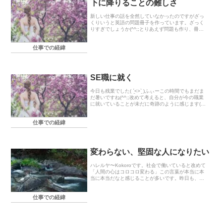
下に降りることの難しさ
新しい仕事の話を全然していなかったのですがざっ
くりいうと英語の問題冊子を作っています。ざっく
りすぎでしょうか(^^;;とりあえず問題も作り、冊子
の製本を作るまでの一連の流れも自社でやっていま
す☆勤務開始から3週間目になる今日、初めて問題作
仕事での経緯
成...
SE職に就く
今日も残業でした( ˊ̱˂˃ˋ̱ )ふぃーこの時間でもまだま
だ暑いですね(^^;;改めて考えると、自分が今の職業
に就いていることが未だに奇跡のように感じます(笑)
というのも、私は中学で数学を捨てました←理系無
理だ、と判断し高校から英語が強い...
仕事での経緯
変わらない、堅固な人になりたい
ハレルヤ〜Kokoroです。社会で働いていると改めて
「人間の心はコロコロ変わる」この言葉が本当に本
当に本当だなと感じることが多いです。昨日も、あ
る出来事を通してこの事を実感しました。よく面倒
を見て下さり、Kokoro自身もとても信頼していた...
仕事での経緯