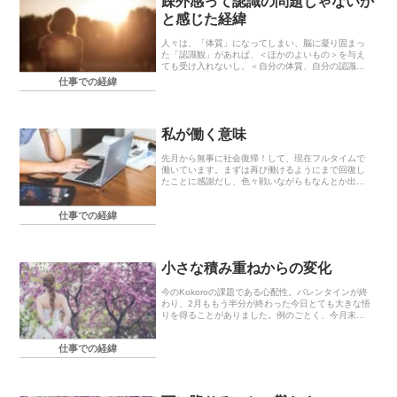
疎外感って認識の問題じゃないか
と感じた経緯
人々は、「体質」になってしまい、脳に凝り固まっ
た「認識観」があれば、＜ほかのよいもの＞を与え
ても受け入れないし、＜自分の体質、自分の認識に
あるもの＞を選択し、好みます。鄭明析牧師の御言
仕事での経緯
葉より抜粋ある御言葉を探して色々持っている資料
をほじくり...
私が働く意味
先月から無事に社会復帰！して、現在フルタイムで
働いています。まずは再び働けるようにまで回復し
たことに感謝だし、色々戦いながらもなんとか出社
できていることにも感謝です。しかし、やはり2年半
のブランクはデカイですね(^_^;)めちゃくちゃ疲れ
仕事での経緯
て...
小さな積み重ねからの変化
今のKokoroの課題である心配性。バレンタインが終
わり、2月ももう半分が終わった今日とても大きな悟
りを得ることがありました。例のごとく、今月末締
め切りの仕事に没頭していたところ結構大きなミス
を見つけてかな〜り焦りました。こういう時、あな
仕事での経緯
た...