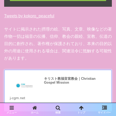
Tweets by kokoro_peaceful
サイトに掲示された摂理の絵、写真、文章、映像などの著
作物一切は福音の伝播、信仰、教会の親睦、宣教、伝道の
目的に創作され、著作権が保護されており、本来の目的以
外の用途に使用される場合は、関連法令に抵触する可能性
があります。
キリスト教福音宣教会｜Christian
Gospel Mission
j-cgm.net
メニュー
ホーム
検索
トップ
サイドバー