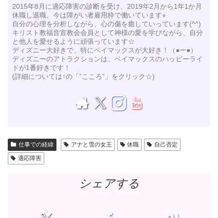
2015年8月に適応障害の診断を受け、2019年2月から1年1か月
休職し退職。今は障がい者雇用枠で働いています⭐︎
自分の心理を分析しながら、心の傷を癒していっています(^^)
キリスト教福音宣教会会員として神様の愛を学びながら、自分
と他人を愛せるように頑張っています☆
ディズニー大好きで、特にベイマックスが大好き！（●ー●）
ディズニーのアトラクションは、ベイマックスのハッピーライ
ドが1番好きです！
(詳細については↑の「”こころ”」をクリック☆)
仕事での経緯
アナと雪の女王
休職
自己否定
適応障害
シェアする