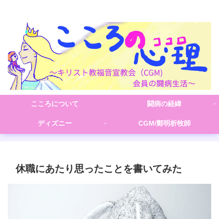
こころの心理(こころ)
こころについて
闘病の経緯
ディズニー
CGM/鄭明析牧師
休職にあたり思ったことを書いてみた