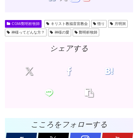
CGM/鄭明析牧師
キリスト教福音宣教会
悟り
月明洞
神様ってどんな方？
神様の愛
鄭明析牧師
シェアする
こころをフォローする