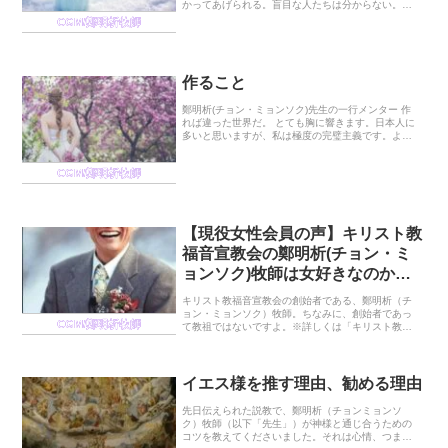
かってあげられる。盲目な人たちは分からない。
人々は、自分のことを分かってくれることをとても
CGM/鄭明析牧師
願っている。分かってくれない時には背を向ける。
鄭明析牧師の...
作ること
鄭明析(チョン・ミョンソク)先生の一行メンター 作
れば違った世界だ。 とても胸に響きます。日本人に
多いと思いますが、私は極度の完璧主義です。よく
ある、0→100に飛ぼうとする人です。白黒主義とも
言うのでしょうか？0か100、白か黒どっちかし...
CGM/鄭明析牧師
【現役女性会員の声】キリスト教
福音宣教会の鄭明析(チョン・ミ
ョンソク)牧師は女好きなのか？
現役女性信者が真実を暴露
キリスト教福音宣教会の創始者である、鄭明析（チ
ョン・ミョンソク）牧師。ちなみに、創始者であっ
CGM/鄭明析牧師
て教祖ではないですよ。※詳しくは「キリスト教福
音宣教会はカルトなのか？4つの観点から考察してみ
た」をご参照ください。会員からは親しみを込めて
「先生」...
イエス様を推す理由、勧める理由
先日伝えられた説教で、鄭明析（チョンミョンソ
ク）牧師（以下「先生」）が神様と通じ合うための
コツを教えてくださいました。それは心情、つまり