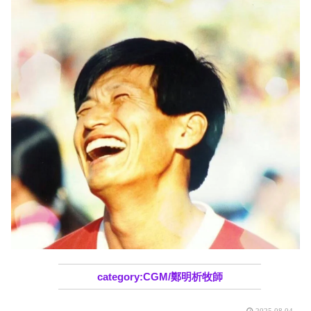
CGM/鄭明析牧師