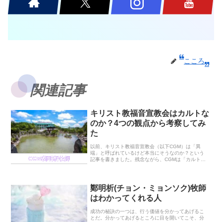
こころ
関連記事
キリスト教福音宣教会はカルトな
のか？4つの観点から考察してみ
た
以前、キリスト教福音宣教会（以下CGM）は「異
端」と呼ばれているけど本当にそうなのか？という
CGM/鄭明析牧師
記事を書きました。残念ながら、CGMは「カルトな
んじゃないか」とも言われています。色々言われて
ますね(笑)。笑いごとじゃないか(笑)。ということで
今...
鄭明析(チョン・ミョンソク)牧師
はわかってくれる人
成功の秘訣の一つは、行う価値を分かってあげるこ
とだ。分かってあげるところに目を開いてこそ、分