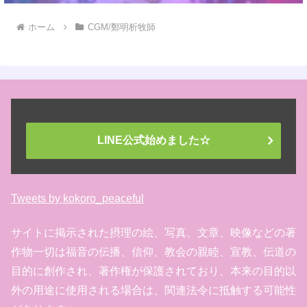
ホーム
CGM/鄭明析牧師
LINE公式始めました☆
Tweets by kokoro_peaceful
サイトに掲示された摂理の絵、写真、文章、映像などの著
作物一切は福音の伝播、信仰、教会の親睦、宣教、伝道の
目的に創作され、著作権が保護されており、本来の目的以
外の用途に使用される場合は、関連法令に抵触する可能性