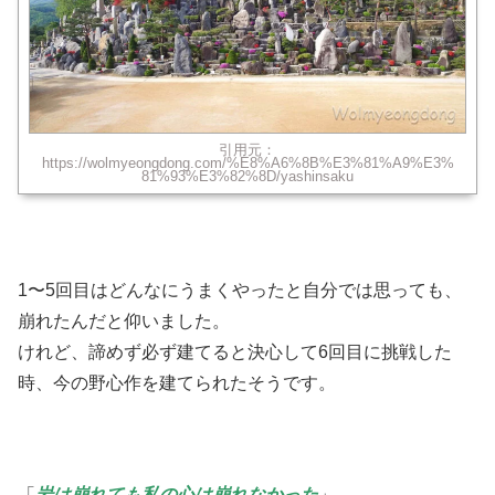
引用元：
https://wolmyeongdong.com/%E8%A6%8B%E3%81%A9%E3%
81%93%E3%82%8D/yashinsaku
1〜5回目はどんなにうまくやったと自分では思っても、
崩れたんだと仰いました。
けれど、諦めず必ず建てると決心して6回目に挑戦した
時、今の野心作を建てられたそうです。
「
岩は崩れても私の心は崩れなかった
」