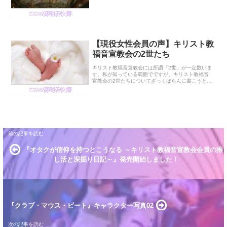
気持ちを分かって話すことです。人間同士でも相手
が気持ちを分かってくれなかったり、自分の意見に
CGM/鄭明析牧師
耳を傾けよう...
【現役女性会員の声】キリスト教
福音宣教会の2世たち
キリスト教福音宣教会には所謂「2世」が一定数いま
す。私が知っている範囲でですが、キリスト教福音
宣教会の2世たちについてざっくばらんに書こうと思
います。強制的に信仰を持たせているのかこれ以降
CGM/鄭明析牧師
の話も全部そうなのですが、これは家庭によって違
うと思...
『オタクが信仰を持つとこうなる ～キリスト教福音宣教会会員の推
し活と深掘り日記～』発売開始しました！
『クラブ・マウス・ビート』キャラクター写真02