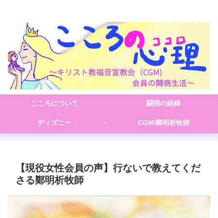
こころの心理(こころ)
こころについて
闘病の経緯
ディズニー
CGM/鄭明析牧師
【現役女性会員の声】行ないで教えてくだ
さる鄭明析牧師