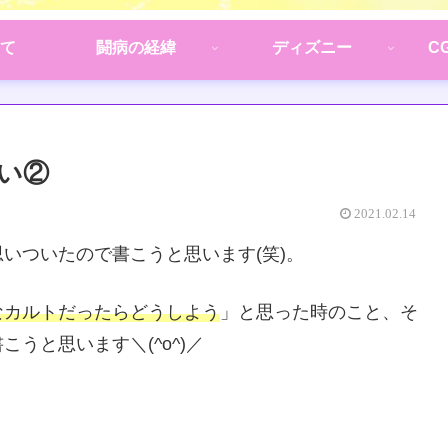
て
闘病の経緯
ディズニー
C
い②
2021.02.14
いついたので書こうと思います(笑)。
なカルトだったらどうしよう
」と思った時のこと、そ
うと思います＼(^o^)／