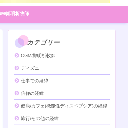
GM/鄭明析牧師
カテゴリー
CGM/鄭明析牧師
ディズニー
仕事での経緯
信仰の経緯
健康/カフェ(機能性ディスペプシア)の経緯
旅行/その他の経緯