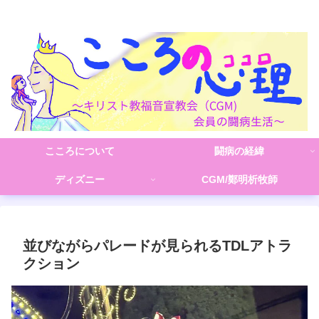
こころの心理(こころ)
こころについて
闘病の経緯
ディズニー
CGM/鄭明析牧師
並びながらパレードが見られるTDLアトラ
クション