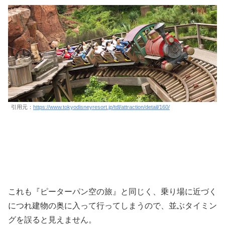
引用元：
https://www.tokyodisneyresort.jp/tdl/attraction/detail/160/
これも『ピーターパン空の旅』と同じく、乗り場に近づく
につれ建物の奥に入って行ってしまうので、並ぶタイミン
グを誤ると見えません。