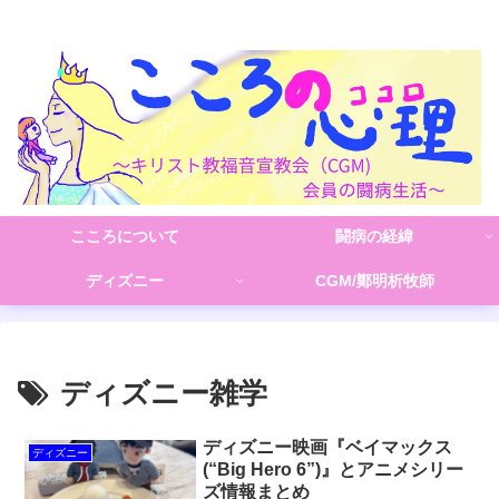
こころの心理(こころ)
こころについて
闘病の経緯
ディズニー
CGM/鄭明析牧師
ディズニー雑学
ディズニー映画『ベイマックス
ディズニー
(“Big Hero 6”)』とアニメシリー
ズ情報まとめ