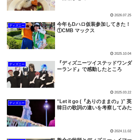
2026.07.25
今年もDハロ仮装参加してきた！
ディズニー
①CMB マックス
2025.10.04
『ディズニーツイステッドワンダ
ディズニー
ーランド』で感動したところ
2025.03.22
“Let it go (『ありのままの』)” 英
ディズニー
韓日の歌詞の違いを考察してみた
2024.11.02