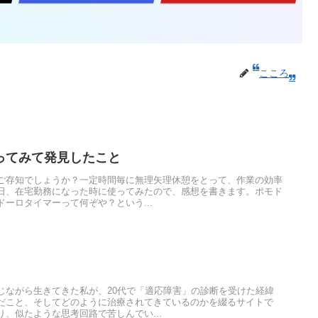
こころ
ってみて発見したこと
ご存知でしょうか？一定時間毎に無理矢理休憩をとって、作業の効率
日、在宅勤務になった時に使ってみたので、感想を書きます。ポモド
ーロタイマーって何ぞや？という...
じながら生きてきた私が、20代で「適応障害」の診断を受けた経緯
だこと、そしてどのように治療されてきているのかを綴るサイトで
、似たような思考回路で苦しんでい...