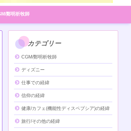
GM/鄭明析牧師
カテゴリー
CGM/鄭明析牧師
ディズニー
仕事での経緯
信仰の経緯
健康/カフェ(機能性ディスペプシア)の経緯
旅行/その他の経緯