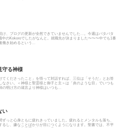
続け、ブログの更新が全然できていませんでした…。今週はバタバタ
転職中のKokoroでしたがなんと。就職先が決まりました〜〜〜中でも1番
働き始めるという...
見守る神様
けてくださったこと」を悟って対話すれば、三位は「そうだ」とお答
しなさい。＜神様と聖霊様と御子と主＞は「炎のような目」でいつも
の明け方の箴言より神様はいつも...
ない
間ずっと心身ともに疲れきっていました。疲れるとメンタルも落ち、
するし、嫌なことばかりが目につくようになります。聖書では、不平