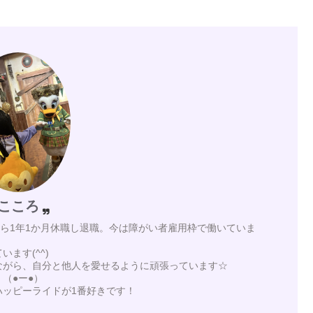
こころ
月から1年1か月休職し退職。今は障がい者雇用枠で働いていま
ます(^^)
ながら、自分と他人を愛せるように頑張っています☆
（●ー●）
ハッピーライドが1番好きです！