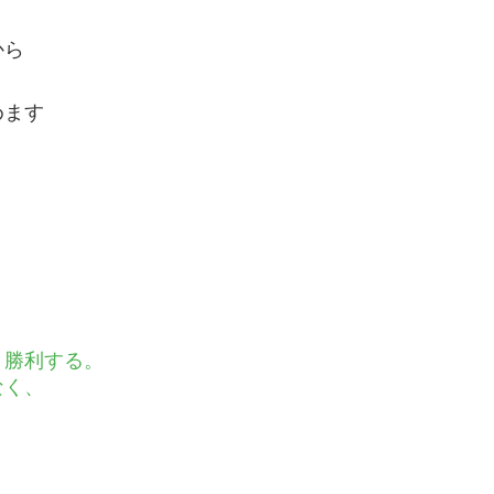
から
めます
、勝利する。
なく、
。