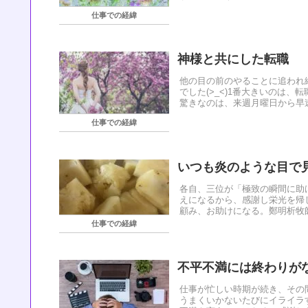
仕事での経緯
神様と共にした転職
他の目の前のやることに追われ
でした(>_<)1番大きいのは、
驚きなのは、来週月曜日から早速
仕事での経緯
いつも炎のような目で
各自、三位が「極致の瞬間に助
えになるから、感謝し栄光を帰
顧み、お助けになる。鄭明析牧師
仕事での経緯
不平不満には終わりが
仕事が忙しい時期が続き、その
うまくいかないたびにイライラ