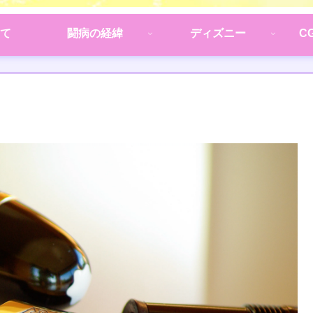
て
闘病の経緯
ディズニー
C