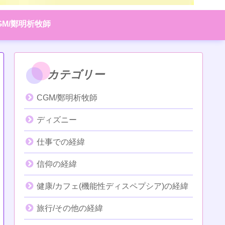
GM/鄭明析牧師
カテゴリー
CGM/鄭明析牧師
ディズニー
仕事での経緯
信仰の経緯
健康/カフェ(機能性ディスペプシア)の経緯
旅行/その他の経緯