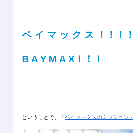
ベ イ マ ッ ク ス ！！！
B A Y M A X！！！
ということで、「
ベイマックスのミッション