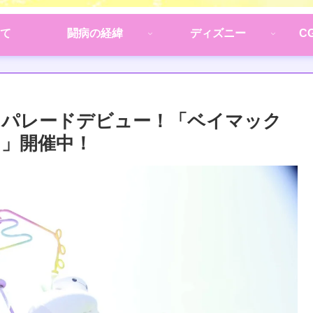
て
闘病の経緯
ディズニー
C
ロパレードデビュー！「ベイマック
」開催中！