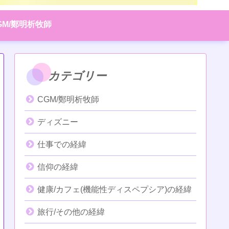
GM/鄭明析牧師
カテゴリー
CGM/鄭明析牧師
ディズニー
仕事での経緯
信仰の経緯
健康/カフェ(機能性ディスペプシア)の経緯
旅行/その他の経緯