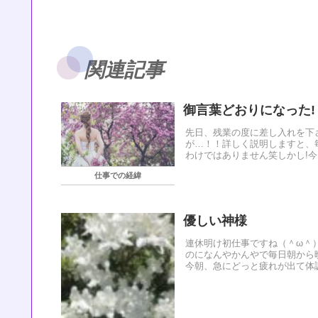
関連記事
御言葉どおりになった!
先日、残業の度に差し入れを下
が…！！詳しく説明しますと、
わけではありません笑しかし!今
仕事での経緯
優しい神様
連休明け初仕事ですね（＾ω＾
のになんやかんやで毎日朝から
今朝、急にどっと疲れが出て体調