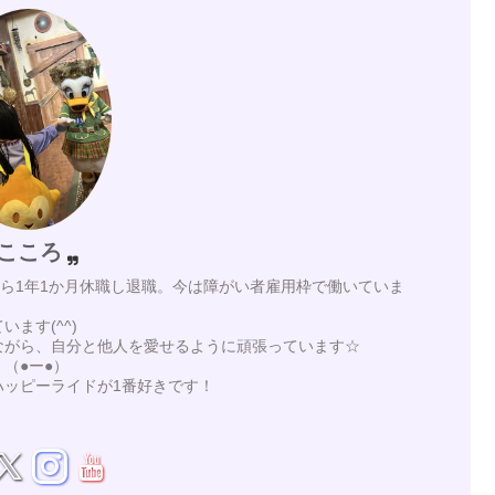
こころ
月から1年1か月休職し退職。今は障がい者雇用枠で働いていま
ます(^^)
ながら、自分と他人を愛せるように頑張っています☆
（●ー●）
ハッピーライドが1番好きです！