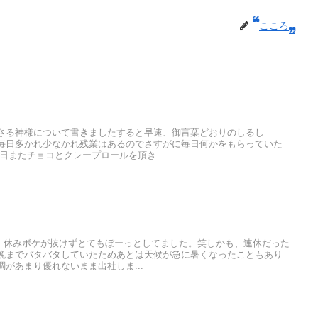
こころ
さる神様について書きましたすると早速、御言葉どおりのしるし
毎日多かれ少なかれ残業はあるのでさすがに毎日何かをもらっていた
日またチョコとクレープロールを頂き...
）休みボケが抜けずとてもぼーっとしてました。笑しかも、連休だった
晩までバタバタしていたためあとは天候が急に暑くなったこともあり
があまり優れないまま出社しま...