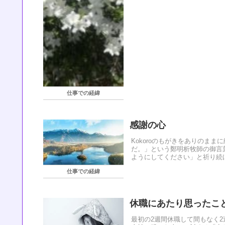
仕事での経緯
感謝の心
Kokoroのもがきをありのま
だ。」という鄭明析牧師の御言
ようにしてください」と祈り続け
仕事での経緯
休職にあたり思ったこ
最初の2週間休職して間もなく