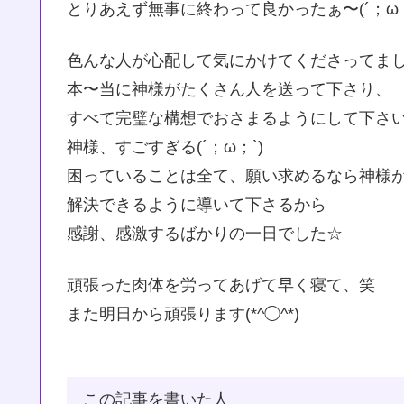
とりあえず無事に終わって良かったぁ〜(´；ω；
色んな人が心配して気にかけてくださってま
本〜当に神様がたくさん人を送って下さり、
すべて完璧な構想でおさまるようにして下さいま
神様、すごすぎる(´；ω；`)
困っていることは全て、願い求めるなら神様
解決できるように導いて下さるから
感謝、感激するばかりの一日でした☆
頑張った肉体を労ってあげて早く寝て、笑
また明日から頑張ります(*^◯^*)
この記事を書いた人