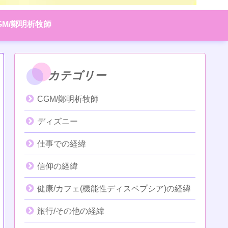
GM/鄭明析牧師
カテゴリー
CGM/鄭明析牧師
ディズニー
仕事での経緯
信仰の経緯
健康/カフェ(機能性ディスペプシア)の経緯
旅行/その他の経緯