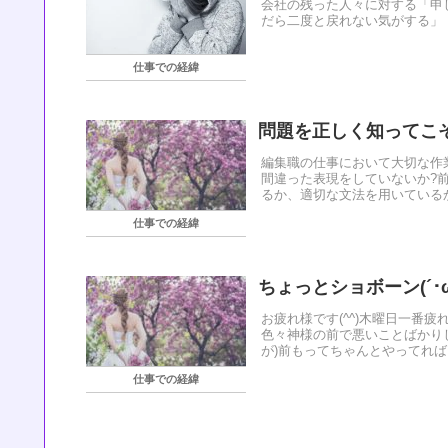
会社の残った人々に対する「申
だら二度と戻れない気がする」「
仕事での経緯
問題を正しく知ってこ
編集職の仕事において大切な作
間違った表現をしていないか?
るか、適切な文法を用いているか、
仕事での経緯
ちょっとショボーン(´･ω
お疲れ様です(^^)木曜日一番疲れ
色々神様の前で悪いことばかり
が)前もってちゃんとやってれば良
仕事での経緯