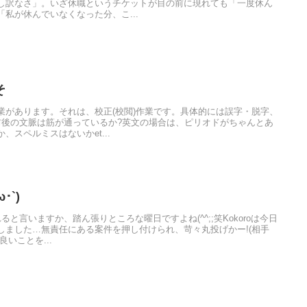
し訳なさ」。いざ休職というチケットが目の前に現れても「一度休ん
私が休んでいなくなった分、こ...
そ
業があります。それは、校正(校閲)作業です。具体的には誤字・脱字、
前後の文脈は筋が通っているか?英文の場合は、ピリオドがちゃんとあ
スペルミスはないかet...
･`)
ると言いますか、踏ん張りところな曜日ですよね(^^;;笑Kokoroは今日
しました…無責任にある案件を押し付けられ、苛々丸投げかー!(相手
いことを...