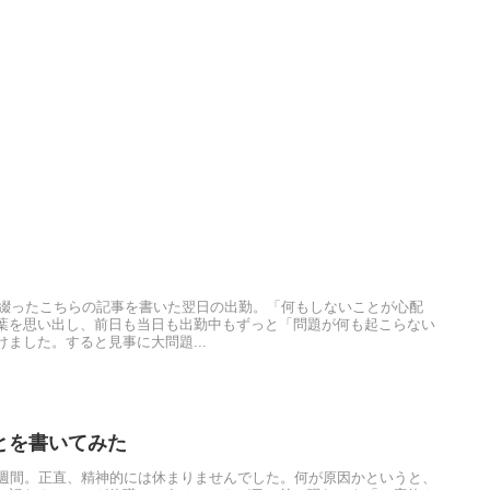
まに綴ったこちらの記事を書いた翌日の出勤。「何もしないことが心配
葉を思い出し、前日も当日も出勤中もずっと「問題が何も起こらない
ました。すると見事に大問題...
とを書いてみた
2週間。正直、精神的には休まりませんでした。何が原因かというと、