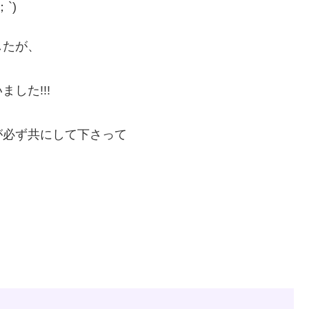
`)
したが、
した!!!
が必ず共にして下さって