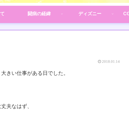
て
闘病の経緯
ディズニー
C
2018.01.14
、大きい仕事がある日でした。
大丈夫なはず、