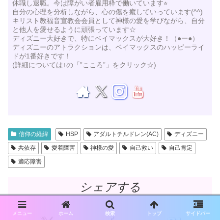
休職し退職。今は障がい者雇用枠で働いています⭐︎
自分の心理を分析しながら、心の傷を癒していっています(^^)
キリスト教福音宣教会会員として神様の愛を学びながら、自分
と他人を愛せるように頑張っています☆
ディズニー大好きで、特にベイマックスが大好き！（●ー●）
ディズニーのアトラクションは、ベイマックスのハッピーライ
ドが1番好きです！
(詳細については↑の「”こころ”」をクリック☆)
信仰の経緯
HSP
アダルトチルドレン(AC)
ディズニー
共依存
愛着障害
神様の愛
自己救い
自己肯定
適応障害
シェアする
メニュー
ホーム
検索
トップ
サイドバー