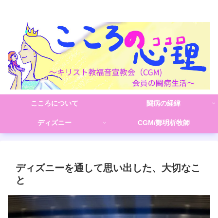
こころの心理(こころ)
こころについて
闘病の経緯
ディズニー
CGM/鄭明析牧師
ディズニーを通して思い出した、大切なこ
と