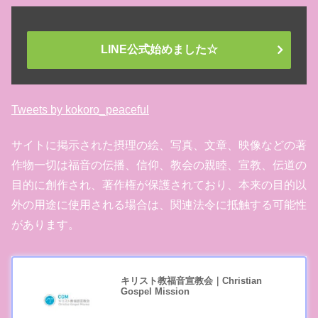
LINE公式始めました☆
Tweets by kokoro_peaceful
サイトに掲示された摂理の絵、写真、文章、映像などの著
作物一切は福音の伝播、信仰、教会の親睦、宣教、伝道の
目的に創作され、著作権が保護されており、本来の目的以
外の用途に使用される場合は、関連法令に抵触する可能性
があります。
キリスト教福音宣教会｜Christian
Gospel Mission