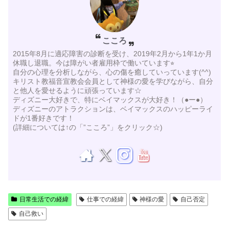
こころ
2015年8月に適応障害の診断を受け、2019年2月から1年1か月
休職し退職。今は障がい者雇用枠で働いています⭐︎
自分の心理を分析しながら、心の傷を癒していっています(^^)
キリスト教福音宣教会会員として神様の愛を学びながら、自分
と他人を愛せるように頑張っています☆
ディズニー大好きで、特にベイマックスが大好き！（●ー●）
ディズニーのアトラクションは、ベイマックスのハッピーライ
ドが1番好きです！
(詳細については↑の「”こころ”」をクリック☆)
日常生活での経緯
仕事での経緯
神様の愛
自己否定
自己救い