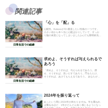
関連記事
「心」を「配」る
心配性。Kokoroが今1番直したい性格の一つです。
小さい頃から本〜当に心配ばかりしていて、すっか
り脳の体質になってしまいました(;o;)でも鄭明析先生
は、心配する性格、神様は喜ばれないよと教えて下
さいました。教えて頂いてから、直したいと思...
日常生活での経緯
求めよ、そうすれば与えられるで
あろう
「求めよ、そうすれば、与えられるであろう。捜
せ、そうすれば、見いだすであろう。門をたたけ、
そうすれば、あけてもらえるであろう。 あなたがた
のうちで、自分の子がパンを求めるのに、石を与え
日常生活での経緯
る者があろうか。 魚を求めるのに、へびを与える者
があろう...
2024年を振り返って
あっという間に2024年が終わりますね。年を重ねれ
ば重ねるほど、1年がどんどん短く感じるようになっ