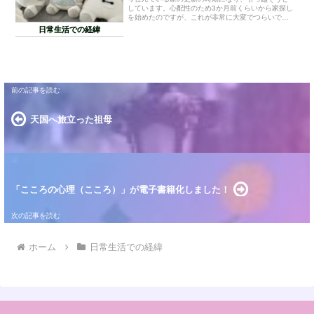
しています。心配性のため3か月前くらいから家探し
を始めたのですが、これが非常に大変でつらいで
す…(ノД`)・゜・。オタクにもさまざまなタイプがい
日常生活での経緯
ますが、私はグッズを集める系のオタクなのでとに
かく...
天国へ旅立った祖母
「こころの心理（こころ）」が電子書籍化しました！
ホーム
日常生活での経緯