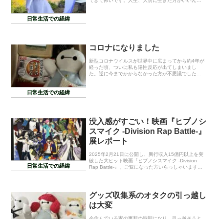
てきて怖いです。人生、大切に生きた方がいいんだ
ろうなと感じます。ということで今回は今年やった
ことや自分の中で大きかった出来事を振り返ります
日常生活での経緯
☆彡...
コロナになりました
新型コロナウイルスが世界中に広まってから約4年が
経った頃、ついに私も陽性反応が出てしまいまし
た。逆に今までかからなかった方が不思議でした
が。1日目は普通の風邪っぽい症状（発熱、関節の痛
み、咳）だったので「風邪ひいたかなー？」としか
日常生活での経緯
思っていま...
没入感がすごい！映画『ヒプノシ
スマイク -Division Rap Battle-』
展レポート
2025年2月21日に公開し、興行収入15億円以上を突
破した大ヒット映画『ヒプノシスマイク -Division
日常生活での経緯
Rap Battle-』、ご覧になった方いらっしゃいますで
しょうか？「映画『ヒプノシスマイク』が最高だっ
た」という記事に書いた通...
グッズ収集系のオタクの引っ越し
は大変
今住んでいる家の更新の時期になり、引っ越そうと