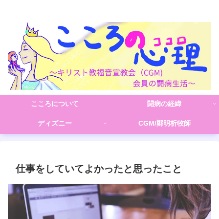
こころの心理(こころ)
こころについて
闘病の経緯
ディズニー
CGM/鄭明析牧師
仕事をしていてよかったと思ったこと