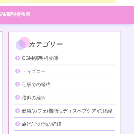
GM/鄭明析牧師
カテゴリー
CGM/鄭明析牧師
ディズニー
仕事での経緯
信仰の経緯
健康/カフェ(機能性ディスペプシア)の経緯
旅行/その他の経緯