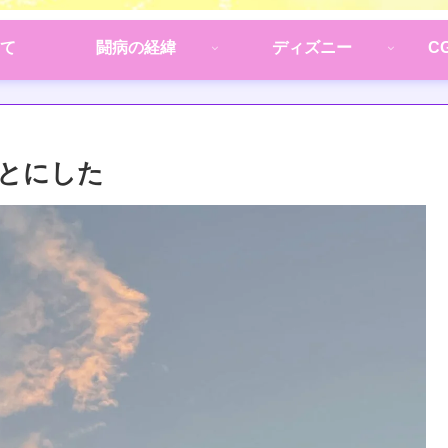
て
闘病の経緯
ディズニー
C
とにした