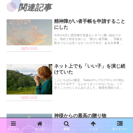
関連記事
精神障がい者手帳を申請すること
にした
今年の4月に就労移行支援センターに通い始めてか
ら、初めて存在を知った「障がい者手帳」。手帳を
取るつもりは全くなかったのですが、ある出来事が
きっかけで申請に至るようになりました。今回は申
闘病の経緯
請に至るまでの経緯を書こうと思います。そもそも
「障がい者...
ネット上でも「いい子」を演じ続
けていた
こんにちは('ω')最近、Twitterやらブログやらその他も
ろもろやる中で「なんかうまくいかないなぁ」って
思うことがたくさんありました。無理矢理絞り出し
てやるんだけど、しっくりこないというか。「なん
か違うんだよなぁ」という感覚。＜神様の御...
闘病の経緯
神様からの最高の贈り物
メリークリスマスｖ（＾＿＾ｖ）♪いよいよ今年もク
リスマス当日が来ましたね〜(^^)こころはクリスマス
メニュー
ホーム
検索
トップ
サイドバー
大好きですっ。気温自体は寒いし空気も冷たいけ