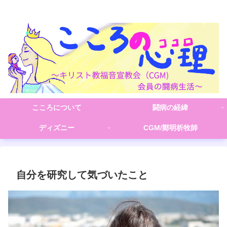
こころの心理(こころ)
こころについて
闘病の経緯
ディズニー
CGM/鄭明析牧師
自分を研究して気づいたこと