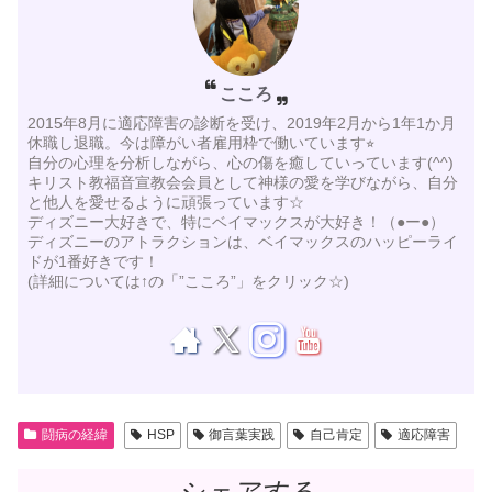
こころ
2015年8月に適応障害の診断を受け、2019年2月から1年1か月
休職し退職。今は障がい者雇用枠で働いています⭐︎
自分の心理を分析しながら、心の傷を癒していっています(^^)
キリスト教福音宣教会会員として神様の愛を学びながら、自分
と他人を愛せるように頑張っています☆
ディズニー大好きで、特にベイマックスが大好き！（●ー●）
ディズニーのアトラクションは、ベイマックスのハッピーライ
ドが1番好きです！
(詳細については↑の「”こころ”」をクリック☆)
闘病の経緯
HSP
御言葉実践
自己肯定
適応障害