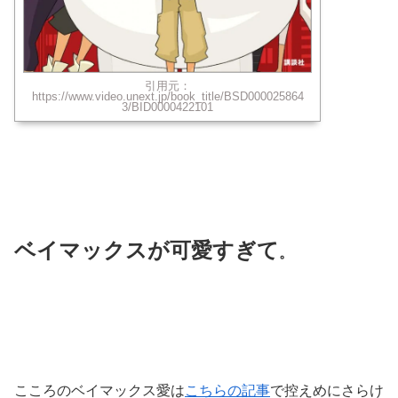
引用元：
https://www.video.unext.jp/book_title/BSD000025864
3/BID0000422101
ベイマックスが可愛すぎて
。
こころのベイマックス愛は
こちらの記事
で控えめにさらけ