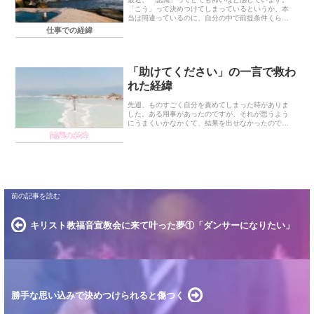
「こう」って決めつけてしまっているというか、本
当は間違っているのに、自分の中で前提条件くらい
の勢いで「絶対に正しいと信じて疑わない観念」に
仕事での経緯
なってしまっているって怖くないですか？※私が言
う「認識」...
「助けてください」の一言で救わ
れた経緯
先週、ものすごく自分を責めてしまった時がありま
した。ある用事があったのですが、それが思うよう
にうまくいかなかくて、結果を出せなかったので
す。「どうしてあの時一言言わなかったんだろう。
闘病の経緯
言えば良かったー」と言って自分を責め、うまくい
かなかったの...
キリスト教福音宣教会に来て叶った夢①「ダンサーになりたい」
勝手な思い込みで決めつけられると傷つく