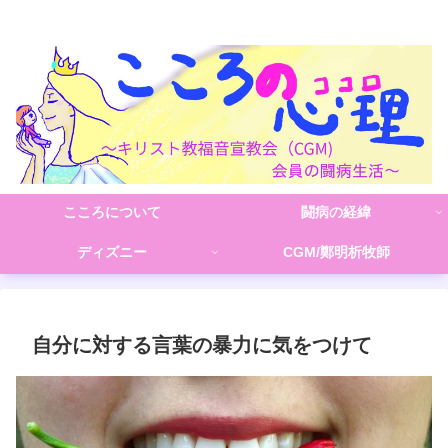
こころの心理(こころ)
こころについて
闘病の経緯
ディズニー
CGM/鄭明析牧師
自分に対する言葉の暴力に気をつけて