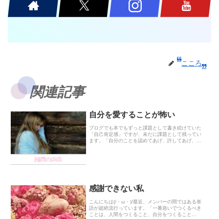
こころ
関連記事
自分を愛することが怖い
ブログでも本でもずっと課題として書き続けていた
「自己肯定感」ですが、未だに課題として残ってい
ます。「自分のことを認めてあげ、許してあげ、信
じてあげ、愛してあげられるようになれば、連動し
て起こっている問題も解決する」ということは頭で
闘病の経緯
は分かって...
感謝できない私
こんにちは(/・ω・)/最近、メンバーの間ではある単
語が超絶流行っています。「一番急いでつくるべき
ことは、人間をつくること、自分をつくること