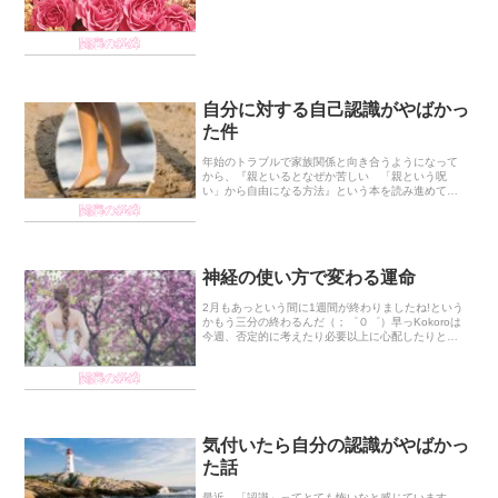
だ。」この御言葉がきっかけとなり、「つくる」と
いう言葉が大流行しています。直接は会えない現状
ですが、...
闘病の経緯
自分に対する自己認識がやばかっ
た件
年始のトラブルで家族関係と向き合うようになって
から、『親といるとなぜか苦しい 「親という呪
い」から自由になる方法』という本を読み進めてい
ます。その中で、自分が自分のことをどう認識して
闘病の経緯
いるか気づいたのですが、その認識がやばかったで
す。本の内容...
神経の使い方で変わる運命
2月もあっという間に1週間が終わりましたね!という
かもう三分の終わるんだ（；゜０゜）早っKokoroは
今週、否定的に考えたり必要以上に心配したりとず
ーっと自分の悪い癖に苛まれていました。けれど、
今日聖霊様が一つ大切なことを悟らせてください
闘病の経緯
ま...
気付いたら自分の認識がやばかっ
た話
最近、「認識」ってとても怖いなと感じています。