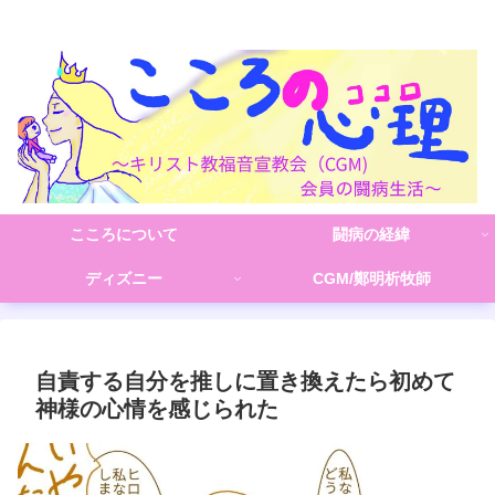
こころの心理(こころ)
こころについて
闘病の経緯
ディズニー
CGM/鄭明析牧師
自責する自分を推しに置き換えたら初めて
神様の心情を感じられた