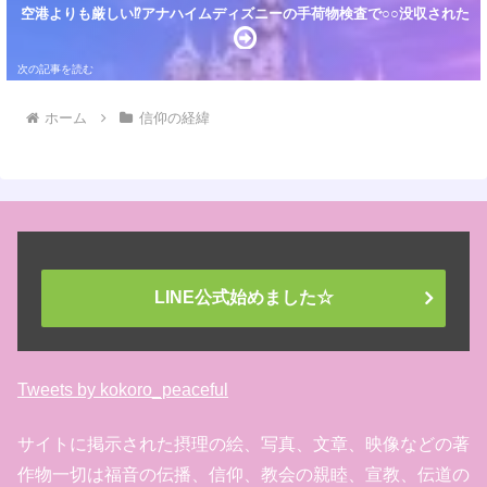
空港よりも厳しい⁉アナハイムディズニーの手荷物検査で○○没収された
ホーム
信仰の経緯
LINE公式始めました☆
Tweets by kokoro_peaceful
サイトに掲示された摂理の絵、写真、文章、映像などの著
作物一切は福音の伝播、信仰、教会の親睦、宣教、伝道の