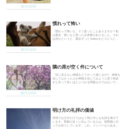
ても眠いわ、更に無気力…明け方起きられない…...
信仰の経緯
慣れって怖い
「慣れって怖いな」そう思ったことありますか？私
は最近、怖いなと思った出来事がありました。それ
は何かというと、最近ずっとTwitterをピコピコと頑
張っていたら短い文章に慣れてしまったことです。
何が言いたいかというと今まさにこの記事を読んで
信仰の経緯
い...
隣の席が空く件について
「目に見えない神様をどうやって感じるの?」神様を
信じてなかった人が神様を信じてみようと思う時必
ずと言って良いほどぶつかる問題なのではないでし
ょうか。Kokoroは最近、神様を生活の中で忘れてし
まうことが多く、「あぁ、どうやったらもっと神様
信仰の経緯
と...
明け方の礼拝の価値
摂理では主日だけではなく明け方にも礼拝を捧げて
います。聖殿の近くに住んでいる人は、朝聖殿に行
ってお祈りしています。これ、メンバーならあるあ