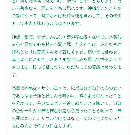
悪に属した不義で抑えつけ、踏みにじることもします。だ
から善良な人、弱い人たちは恐れます。神様がこのことを
ご覧になって、時になれば随時天使を遣わして、その代価
として本人も味わうようにさせます。
神様、聖霊、御子、みんな＜善の存在者＞なので、不義な
る心と悪なる心を持った闇に属した人たちは、みんなその
行為どおりに苦痛を与えて苦しくさせ、痛い目に遭わせ、
嘆くようにさせて、さまざまな苦しみを通して悟るように
させます。悟って翻したら、ただちにその苦痛は終わりま
す。
高慢で邪悪な＜サウル王＞は、結局自分が自分の心のせい
であらゆる苦痛と苦しみを味わい、滅ぶようになったこと
を分かって、善良なダビデを苦しめたことを悔いて、自分
の心が一生ダビデを憎む邪悪な心だったことを呪って、自
ら死にました。サウルだけではなく、そのようにする人た
ちはみんなそのようになります。