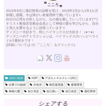
こころ
2015年8月に適応障害の診断を受け、2019年2月から1年1か月
休職し退職。今は障がい者雇用枠で働いています⭐︎
自分の心理を分析しながら、心の傷を癒していっています(^^)
キリスト教福音宣教会会員として神様の愛を学びながら、自分
と他人を愛せるように頑張っています☆
ディズニー大好きで、特にベイマックスが大好き！（●ー●）
ディズニーのアトラクションは、ベイマックスのハッピーライ
ドが1番好きです！
(詳細については↑の「”こころ”」をクリック☆)
信仰の経緯
HSP
アダルトチルドレン(AC)
仕事での経緯
共依存
御言葉実践
愛着障害
神様の愛
自己否定
自己救い
自己肯定
適応障害
シェアする