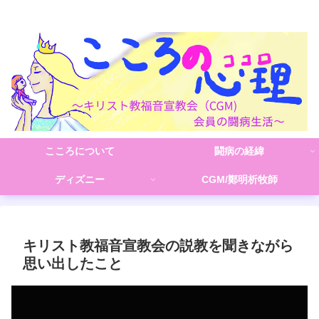
こころの心理(こころ)
こころについて
闘病の経緯
ディズニー
CGM/鄭明析牧師
キリスト教福音宣教会の説教を聞きながら
思い出したこと