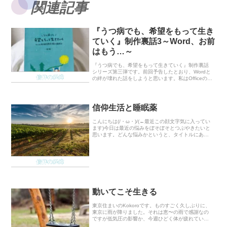
関連記事
『うつ病でも、希望をもって生き
ていく』制作裏話3～Word、お前
はもう…～
『うつ病でも、希望をもって生きていく』制作裏話
シリーズ第三弾です。前回予告したとおり、Wordと
信仰の経緯
の絆が壊れた話をしようと思います。私はOfficeの
Wordのことが大好きで、Wordさんは親友だと思って
いました。というのも前の会社でよく使っ...
信仰生活と睡眠薬
こんにちは(/・ω・)/(←最近この顔文字気に入ってい
ます)今日は最近の悩みをぼそぼそとつぶやきたいと
思います。どんな悩みかというと、タイトルにある
とおり。信仰生活においてとてもとてもものすごく
大事なことがあります。それは、明け方のお祈り
で...
信仰の経緯
動いてこそ生きる
東京住まいのKokoroです。ものすごく久しぶりに、
東京に雨が降りました。それは恵〜の雨で感謝なの
ですが低気圧の影響か、今週ひどく体が疲れていま
した(p_-)頭痛はするわ疲労感半端ないわ、寝ても寝